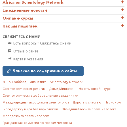
Africa on Scientology Network
Ежедневные новости
Онлайн-курсы
Как мы помогаем
СВЯЖИТЕСЬ С НАМИ
Есть вопросы? Свяжитесь с нами
Отзыв о сайте
Карта и указания
Близкие по содержанию сайты
Л. Рон Хаббард
Дианетика
Scientology Network
Саентологическая религия
Дэвид Мицкевич
Начать онлайн-курс
Саентологические добровольные священники
Международная ассоциация саентологов
Дорога к счастью
Нарконон
В поддержку мира без наркотиков
Объединяйтесь за права человека
Молодёжь за права человека
Гражданская комиссия по правам человека