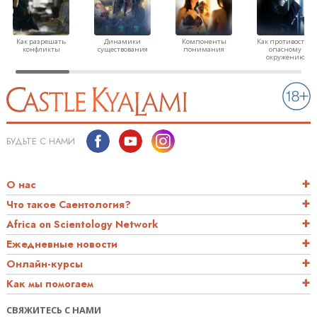
Как разрешать
Динамики
Компоненты
Как противостоят
конфликты
существования
понимания
опасному
окружению
БУДЬТЕ С НАМИ
О нас
Что такое Саентология?
Africa on Scientology Network
Ежедневные новости
Онлайн-курсы
Как мы помогаем
СВЯЖИТЕСЬ С НАМИ