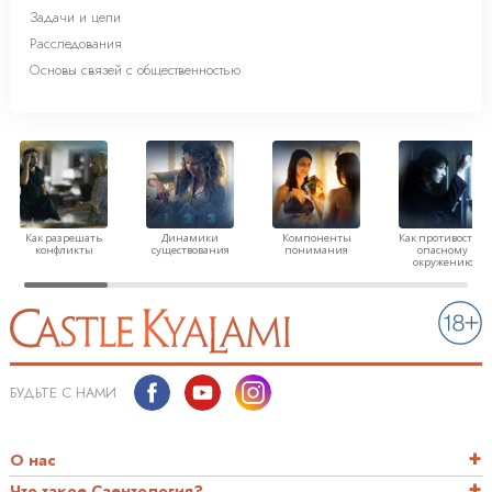
Задачи и цели
Расследования
Основы связей с общественностью
Как разрешать
Динамики
Компоненты
Как противостоят
конфликты
существования
понимания
опасному
окружению
БУДЬТЕ С НАМИ
О нас
Что такое Саентология?