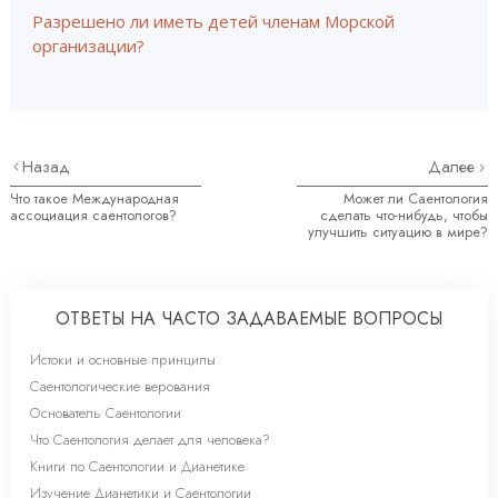
Разрешено ли иметь детей членам Морской
организации?
Назад
Далее
Что такое Международная
Может ли Саентология
ассоциация саентологов?
сделать что-нибудь, чтобы
улучшить ситуацию в мире?
ОТВЕТЫ НА ЧАСТО ЗАДАВАЕМЫЕ ВОПРОСЫ
Истоки и основные принципы
Саентологические верования
Основатель Саентологии
Что Саентология делает для человека?
Книги по Саентологии и Дианетике
Изучение Дианетики и Саентологии