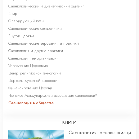
Саентологический и дианетический одитинг
Клир
Оперирующий тэтан
Саентологические священники
Внутри церкви
Саентологические верования и практики
Саентология и другие практики
Саентология: её организация
Управление Церковью
Центр религиозной технологии
Церковь духовной технологии
Финансирование Церкви
Что такое Международная ассоциация саентологов?
Саентология в обществе
КНИГИ
Саентология: основы жизни