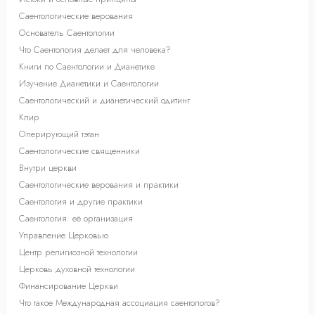
Саентологические верования
Основатель Саентологии
Что Саентология делает для человека?
Книги по Саентологии и Дианетике
Изучение Дианетики и Саентологии
Саентологический и дианетический одитинг
Клир
Оперирующий тэтан
Саентологические священники
Внутри церкви
Саентологические верования и практики
Саентология и другие практики
Саентология: её организация
Управление Церковью
Центр религиозной технологии
Церковь духовной технологии
Финансирование Церкви
Что такое Международная ассоциация саентологов?