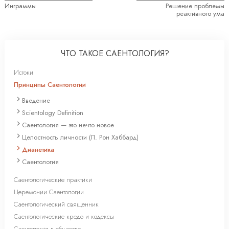
Инграммы
Решение проблемы
реактивного ума
ЧТО ТАКОЕ САЕНТОЛОГИЯ?
Истоки
Принципы Саентологии
Введение
Scientology Definition
Саентология — это нечто новое
Целостность личности (Л. Рон Хаббард)
Дианетика
Саентология
Саентологические практики
Церемонии Саентологии
Саентологический священник
Саентологические кредо и кодексы
Саентология в обществе