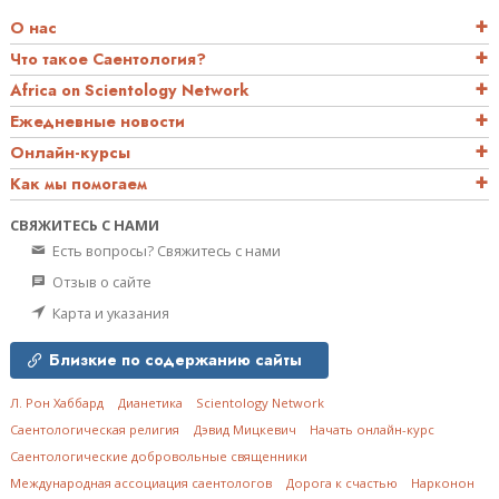
О нас
Что такое Саентология?
Africa on Scientology Network
Ежедневные новости
Онлайн-курсы
Как мы помогаем
СВЯЖИТЕСЬ С НАМИ
Есть вопросы? Свяжитесь с нами
Отзыв о сайте
Карта и указания
Близкие по содержанию сайты
Л. Рон Хаббард
Дианетика
Scientology Network
Саентологическая религия
Дэвид Мицкевич
Начать онлайн-курс
Саентологические добровольные священники
Международная ассоциация саентологов
Дорога к счастью
Нарконон