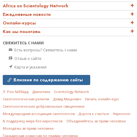
Africa on Scientology Network
Ежедневные новости
Онлайн-курсы
Как мы помогаем
СВЯЖИТЕСЬ С НАМИ
Есть вопросы? Свяжитесь с нами
Отзыв о сайте
Карта и указания
Близкие по содержанию сайты
Л. Рон Хаббард
Дианетика
Scientology Network
Саентологическая религия
Дэвид Мицкевич
Начать онлайн-курс
Саентологические добровольные священники
Международная ассоциация саентологов
Дорога к счастью
Нарконон
В поддержку мира без наркотиков
Объединяйтесь за права человека
Молодёжь за права человека
Гражданская комиссия по правам человека