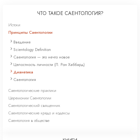
ЧТО ТАКОЕ САЕНТОЛОГИЯ?
Истоки
Принципы Саентологии
Введение
Scientology Definition
Саентология — это нечто новое
Целостность личности (Л. Рон Хаббард)
Дианетика
Саентология
Саентологические практики
Церемонии Саентологии
Саентологический священник
Саентологические кредо и кодексы
Саентология в обществе
КНИГИ