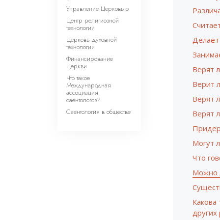
Управление Церковью
Различа
Центр религиозной
Считает
технологии
Церковь духовной
Делает
технологии
Занима
Финансирование
Церкви
Верят л
Что такое
Верит л
Международная
ассоциация
Верят 
саентологов?
Саентология в обществе
Верят л
Придер
Могут 
Что гов
Можно 
Существ
Какова 
других