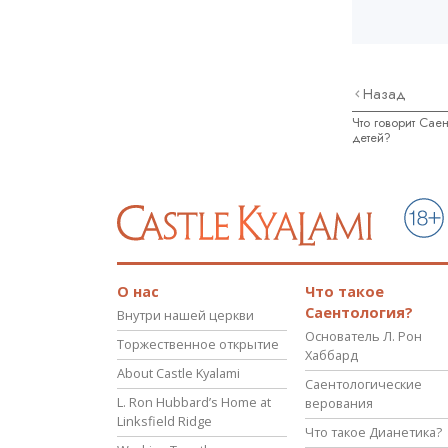
Назад
Что говорит Сае
детей?
О нас
Что такое
Саентология?
Внутри нашей церкви
Основатель Л. Рон
Торжественное открытие
Хаббард
About Castle Kyalami
Саентологические
L. Ron Hubbard’s Home at
верования
Linksfield Ridge
Что такое Дианетика?