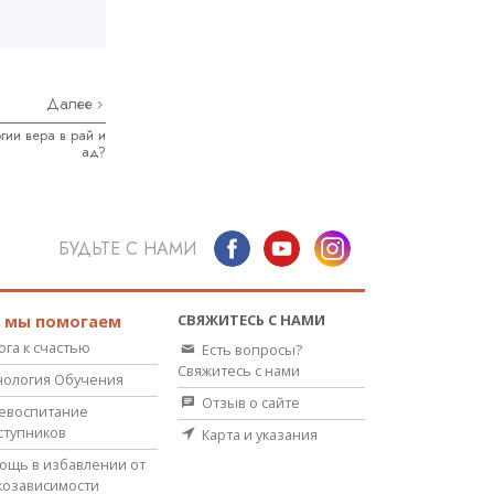
Далее
гии вера в рай и
ад?
БУДЬТЕ С НАМИ
СВЯЖИТЕСЬ С НАМИ
к мы помогаем
ога к счастью
Есть вопросы?
Свяжитесь с нами
нология Обучения
Отзыв о сайте
евоспитание
ступников
Карта и указания
ощь в избавлении от
козависимости