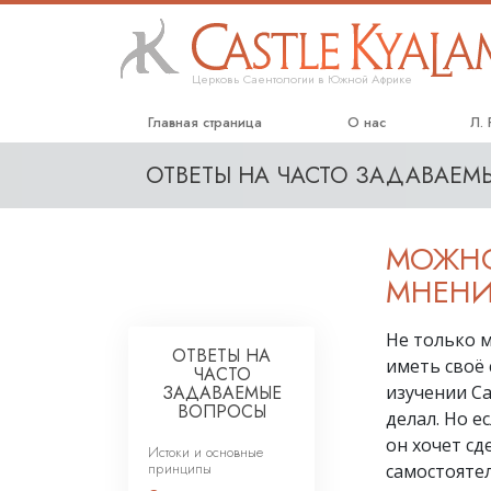
Церковь Саентологии в Южной Африке
Главная страница
О нас
Л.
ОТВЕТЫ НА ЧАСТО ЗАДАВАЕ
МОЖНО
МНЕНИ
Не только 
ОТВЕТЫ НА
иметь своё 
ЧАСТО
ЗАДАВАЕМЫЕ
изучении Са
ВОПРОСЫ
делал. Но е
он хочет сд
Истоки и основные
принципы
самостоятел