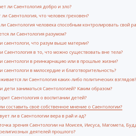
ет ли Саентология добро и зло?
 ли Саентология, что человек греховен?
 ли Саентология человека способным контролировать свой р
ется ли Саентология разумом?
и саентологи, что разум выше материи?
и Саентология в то, что можно существовать вне тела?
ли саентологи в реинкарнацию или в прошлые жизни?
и саентологи в милосердие и благотворительность?
живается ли Саентология каких-либо политических взглядов
ли дети заниматься Саентологией? Каким образом?
орит Саентология о воспитании детей?
ли составить своё собственное мнение о Саентологии?
ует ли в Саентологии вера в рай и ад?
точка зрения Саентологии на Моисея, Иисуса, Магомета, Буд
 религиозных деятелей прошлого?