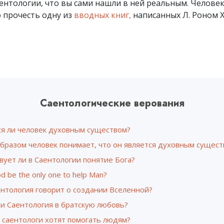
аентологии, что вы сами нашли в ней реальным. Челове
Что такое величие?
 прочесть одну из
вводных книг,
написанных Л. Роном 
Саентологические верования
ся ли человек духовным существом?
бразом человек понимает, что он является духовным сущест
ует ли в Саентологии понятие Бога?
od be the only one to help Man?
ентология говорит о создании Вселенной?
и Саентология в братскую любовь?
 саентологи хотят помогать людям?