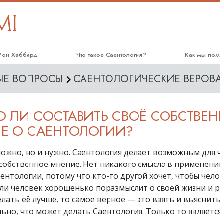
 Рон Хаббард
Что такое Саентология?
Как мы пом
МЫЕ ВОПРОСЫ
САЕНТОЛОГИЧЕСКИЕ ВЕРОВ
Верования и практики
Дорога к сч
Саентологические принципы и
Прикладное
кодексы
 ЛИ СОСТАВИТЬ СВОЁ СОБСТВЕ
Криминон
Что саентологи говорят о
Е О САЕНТОЛОГИИ?
Саентологии
Нарконон
Познакомьтесь с саентологом
можно, но и нужно. Саентология делает возможным для 
Правда о на
собственное мнение. Нет никакого смысла в применени
Внутри церкви
Объединяйте
ентологии, потому что кто-то другой хочет, чтобы чело
Основные принципы Саентологии
сли человек хорошенько поразмыслит о своей жизни и р
Гражданская
человека
елать её лучше, то самое верное — это взять и выяснит
Введение в Дианетику
ьно, что может делать Саентология. Только то являет
Cаентологи
Любовь и ненависть.
cвященники