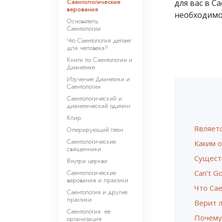
Саентологические
для вас в С
верования
необходимо
Основатель
Саентологии
Что Саентология делает
для человека?
Книги по Саентологии и
Дианетике
Изучение Дианетики и
Саентологии
Саентологический и
дианетический одитинг
Клир
Являет
Оперирующий тэтан
Саентологические
Каким о
священники
Существ
Внутри церкви
Саентологические
Can’t G
верования и практики
Что Са
Саентология и другие
практики
Верит л
Саентология: её
Почему
организация