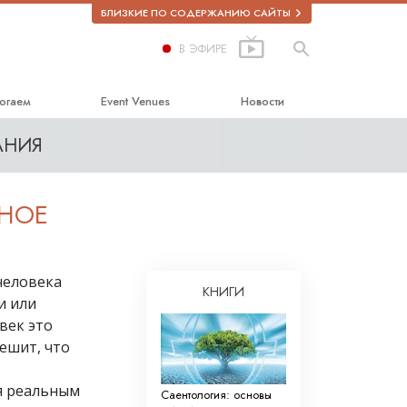
БЛИЗКИЕ ПО СОДЕРЖАНИЮ САЙТЫ
В ЭФИРЕ
огаем
Event Venues
Новости
АНИЯ
астью
 Образование
ННОЕ
человека
ркотиках
КНИГИ
и или
сь за права человека
век это
ешит, что
 комиссия по правам
ь
ся реальным
ческие добровольные
Саентология: основы