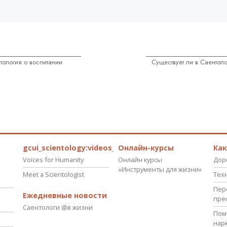
нтология о воспитании
Существует ли в Саентоло
gcui_scientology:videos_about_kyalami_from_scnnw
Онлайн-курсы
Ка
Voices for Humanity
Онлайн курсы
Дор
«Инструменты для жизни»
Meet a Scientologist
Тех
Пер
Ежедневные новости
пре
Саентологи @в жизни
Пом
нар