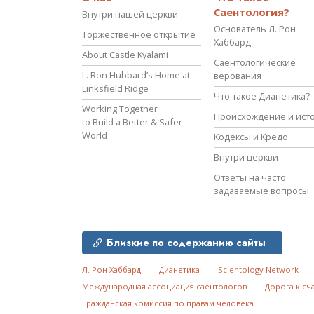
Саентология?
Внутри нашей церкви
Основатель Л. Рон
Торжественное открытие
Хаббард
About Castle Kyalami
Саентологические
L. Ron Hubbard’s Home at
верования
Linksfield Ridge
Что такое Дианетика?
Working Together
Происхождение и ист
to Build a Better & Safer
World
Кодексы и Кредо
Внутри церкви
Ответы на часто
задаваемые вопросы
Близкие по содержанию сайты
Л. Рон Хаббард
Дианетика
Scientology Network
Международная ассоциация саентологов
Дорога к сч
Гражданская комиссия по правам человека