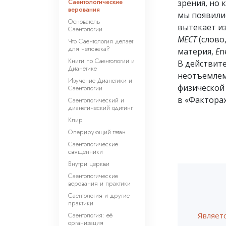
Саентологические
зрения, но 
верования
мы появилис
Основатель
вытекает и
Саентологии
МЕСТ
(слово
Что Саентология делает
для человека?
материя,
E
n
Книги по Саентологии и
В действите
Дианетике
неотъемлем
Изучение Дианетики и
физической
Саентологии
в «Факторах
Саентологический и
дианетический одитинг
Клир
Оперирующий тэтан
Саентологические
священники
Внутри церкви
Саентологические
верования и практики
Саентология и другие
практики
Саентология: её
Являет
организация