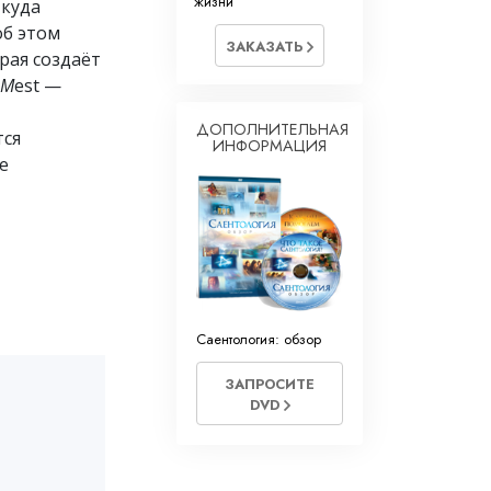
жизни
ткуда
об этом
ЗАКАЗАТЬ
орая создаёт
M
est —
ДОПОЛНИТЕЛЬНАЯ
тся
ИНФОРМАЦИЯ
е
Саентология: обзор
ЗАПРОСИТЕ
DVD