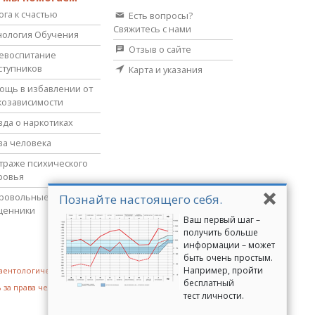
ога к счастью
Есть вопросы?
Свяжитесь с нами
нология Обучения
Отзыв о сайте
евоспитание
ступников
Карта и указания
ощь в избавлении от
козависимости
вда о наркотиках
ва человека
страже психического
ровья
ровольные
Познайте настоящего себя.
щенники
Ваш первый шаг –
получить больше
информации – может
быть очень простым.
Например, пройти
аентологические добровольные священники
бесплатный
 за права человека
Молодёжь за права человека
тест личности.