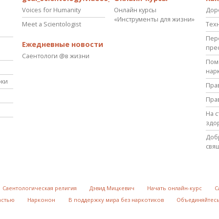
Voices for Humanity
Онлайн курсы
Дор
«Инструменты для жизни»
Meet a Scientologist
Тех
Пер
Ежедневные новости
пре
Саентологи @в жизни
Пом
нар
оки
Пра
Пра
На 
здо
Доб
свя
Саентологическая религия
Дэвид Мицкевич
Начать онлайн-курс
С
астью
Нарконон
В поддержку мира без наркотиков
Объединяйтесь