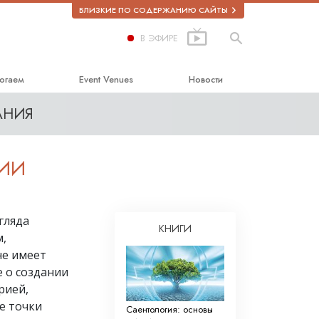
БЛИЗКИЕ ПО СОДЕРЖАНИЮ САЙТЫ
В ЭФИРЕ
огаем
Event Venues
Новости
АНИЯ
астью
 Образование
НИИ
гляда
ркотиках
КНИГИ
м,
сь за права человека
не имеет
е о создании
 комиссия по правам
рией,
е точки
ческие добровольные
Саентология: основы