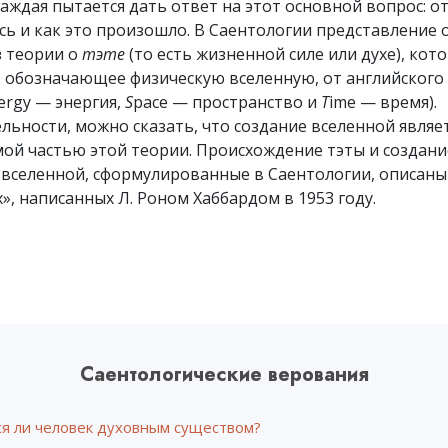
каждая пытается дать ответ на этот основной вопрос: о
Что такое величие?
ь и как это произошло. В Саентологии представление 
з теории о
тэте
(то есть жизненной силе или духе), кот
, обозначающее физическую вселенную, от английского
ergy — энергия,
S
pace — пространство и
T
ime — время).
льности, можно сказать, что создание вселенной являе
ой частью этой теории. Происхождение тэты и создани
 вселенной, сформулированные в Саентологии, описаны
», написанных Л. Роном Хаббардом в 1953 году.
Саентологические верования
ся ли человек духовным существом?