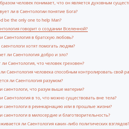
бразом человек понимает, что он является духовным сущест
ует ли в Саентологии понятие Бога?
od be the only one to help Man?
ентология говорит о создании Вселенной?
и Саентология в братскую любовь?
 саентологи хотят помогать людям?
ет ли Саентология добро и зло?
 ли Саентология, что человек греховен?
 ли Саентология человека способным контролировать свой р
ется ли Саентология разумом?
и саентологи, что разум выше материи?
и Саентология в то, что можно существовать вне тела?
ли саентологи в реинкарнацию или в прошлые жизни?
и саентологи в милосердие и благотворительность?
живается ли Саентология каких-либо политических взглядов