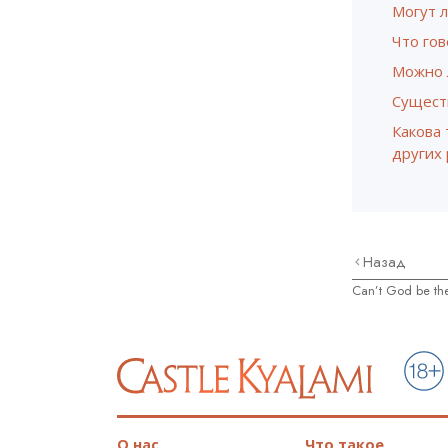
Могут 
Что гов
Можно 
Существ
Какова 
других
Назад
Can’t God be the
О нас
Что такое