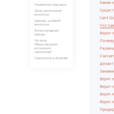
Каким о
Управление Церковью
Существ
Центр религиозной
технологии
Can’t G
Церковь духовной
технологии
Что Са
Финансирование
Верит л
Церкви
Что такое
Почему
Международная
ассоциация
Различа
саентологов?
Считает
Саентология в обществе
Делает
Занима
Верят л
Верит л
Верят 
Верят л
Придер