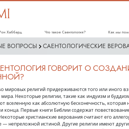
 Рон Хаббард
Что такое Саентология?
Как мы пом
МЫЕ ВОПРОСЫ
САЕНТОЛОГИЧЕСКИЕ ВЕРОВ
Верования и практики
Дорога к сч
Саентологические принципы и
Прикладное
кодексы
АЕНТОЛОГИЯ ГОВОРИТ О СОЗДА
Криминон
Что саентологи говорят о
ННОЙ?
Саентологии
Нарконон
Познакомьтесь с саентологом
о мировых религий придерживаются того или иного вз
Правда о на
 мира. Некоторые религии, такие как индуизм и буддиз
Внутри церкви
Объединяйте
ют вселенную как абсолютную бесконечность, которая 
Основные принципы Саентологии
ни конца. Первые книги Библии содержат повествовани
Гражданская
человека
Некоторые христианские верования считают его аллего
Введение в Дианетику
е — непреложной истиной. Другие религии имеют други
Cаентологи
Любовь и ненависть.
cвященники