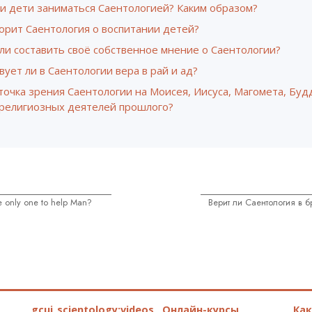
ли дети заниматься Саентологией? Каким образом?
орит Саентология о воспитании детей?
ли составить своё собственное мнение о Саентологии?
ует ли в Саентологии вера в рай и ад?
точка зрения Саентологии на Моисея, Иисуса, Магомета, Буд
 религиозных деятелей прошлого?
 only one to help Man?
Верит ли Саентология в 
gcui_scientology:videos_about_kyalami_from_scnnw
Онлайн-курсы
Ка