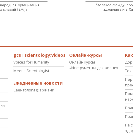
ународная организация
Что такое Междунаро
х миссий (SMI)?
духовная лига Ха
gcui_scientology:videos_about_kyalami_from_scnnw
Онлайн-курсы
Ка
Voices for Humanity
Онлайн курсы
Дор
«Инструменты для жизни»
Meet a Scientologist
Тех
Пер
Ежедневные новости
пре
Саентологи @в жизни
Пом
нар
оки
Пра
Пра
На 
здо