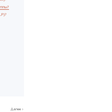
уппы?
LP)?
Далее