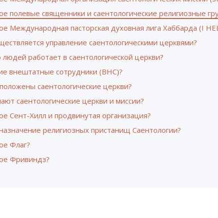
кое полевые священники и саентологические религиозные гр
ое Международная пасторская духовная лига Хаббарда (I HE
уществляется управление саентологическими церквями?
 людей работает в cаентологической церкви?
кие внештатные сотрудники (ВНС)?
сположены саентологические церкви?
ают саентологические церкви и миссии?
ое Сент-Хилл и продвинутая организация?
 назначение религиозных пристанищ Саентологии?
ое Флаг?
кое Фривиндз?