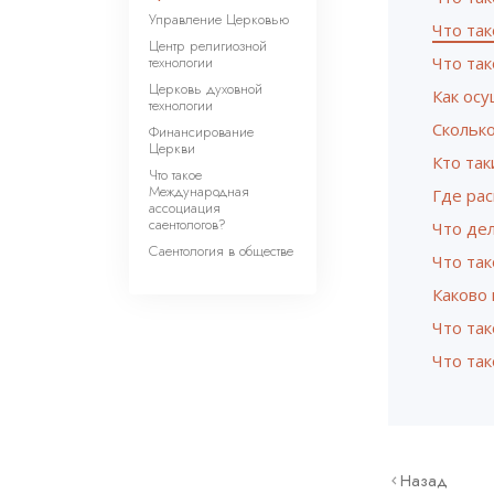
Управление Церковью
Что та
Центр религиозной
технологии
Что так
Церковь духовной
Как ос
технологии
Сколько
Финансирование
Церкви
Кто та
Что такое
Международная
Где ра
ассоциация
саентологов?
Что дел
Саентология в обществе
Что так
Каково
Что так
Что та
Назад