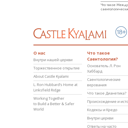
Что такое Межд
саентологически
О нас
Что такое
Саентология?
Внутри нашей церкви
Основатель Л. Рон
Торжественное открытие
Хаббард
About Castle Kyalami
Саентологические
L. Ron Hubbard’s Home at
верования
Linksfield Ridge
Что такое Дианетика?
Working Together
Происхождение и ист
to Build a Better & Safer
World
Кодексы и Кредо
Внутри церкви
Ответы на часто