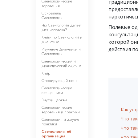
Саентологические
традиционн
верования
предоставл
Основатель
наркотичес
Саентологии
Что Саентология делает
Полевые од
для человека?
консультац
Книги по Саентологии и
которой он
Дианетике
действия п
Изучение Дианетики и
Саентологии
Саентологический и
дианетический одитинг
Клир
Оперирующий тэтан
Саентологические
священники
Внутри церкви
Саентологические
Как ус
верования и практики
Что так
Саентология и другие
практики
Что так
Саентология: её
организация
Что та