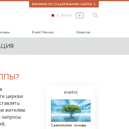
БЛИЗКИЕ ПО СОДЕРЖАНИЮ САЙТЫ
В ЭФИРЕ
огаем
Event Venues
Новости
АЦИЯ
астью
 Образование
ППЫ?
я
ркотиках
КНИГИ
ате церкви
сь за права человека
ставлять
ым жителям.
 комиссия по правам
е запросы
ий,
ческие добровольные
Саентология: основы