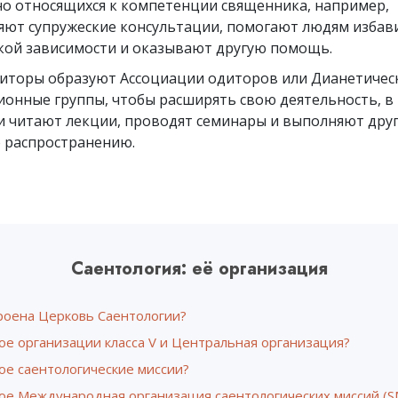
о относящихся к компетенции священника, например,
Что такое величие?
яют супружеские консультации, помогают людям избави
кой зависимости и оказывают другую помощь.
иторы образуют Ассоциации одиторов или Дианетичес
ионные группы, чтобы расширять свою деятельность, в
и читают лекции, проводят семинары и выполняют дру
о распространению.
Саентология: её организация
троена Церковь Саентологии?
ое организации класса V и Центральная организация?
ое саентологические миссии?
кое Международная организация саентологических миссий (S