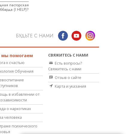
дная пасторская
ббарда (I HELP)?
БУДЬТЕ С НАМИ
СВЯЖИТЕСЬ С НАМИ
к мы помогаем
ога к счастью
Есть вопросы?
Свяжитесь с нами
нология Обучения
Отзыв о сайте
евоспитание
ступников
Карта и указания
ощь в избавлении от
козависимости
вда о наркотиках
ва человека
страже психического
ровья