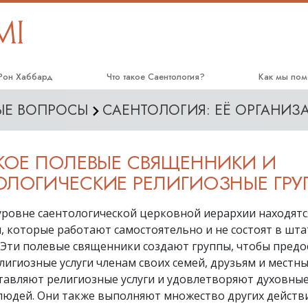
 Рон Хаббард
Что такое Саентология?
Как мы пом
МЫЕ ВОПРОСЫ
САЕНТОЛОГИЯ: ЕЁ ОРГАНИЗ
Верования и практики
Дорога к сч
Саентологические принципы и
Прикладное
кодексы
АКОЕ ПОЛЕВЫЕ СВЯЩЕННИКИ И
Криминон
Что саентологи говорят о
ОЛОГИЧЕСКИЕ РЕЛИГИОЗНЫЕ ГРУ
Саентологии
Нарконон
Познакомьтесь с саентологом
уровне саентологической церковной иерархии находятс
Правда о на
, которые работают самостоятельно и не состоят в шт
Внутри церкви
Объединяйте
. Эти полевые священники создают группы, чтобы предо
Основные принципы Саентологии
игиозные услуги членам своих семей, друзьям и местн
Гражданская
человека
тавляют религиозные услуги и удовлетворяют духовны
Введение в Дианетику
людей. Они также выполняют множество других действ
Cаентологи
Любовь и ненависть.
cвященники