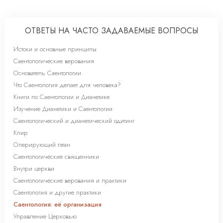
ОТВЕТЫ НА ЧАСТО ЗАДАВАЕМЫЕ ВОПРОСЫ
Истоки и основные принципы
Саентологические верования
Основатель Саентологии
Что Саентология делает для человека?
Книги по Саентологии и Дианетике
Изучение Дианетики и Саентологии
Саентологический и дианетический одитинг
Клир
Оперирующий тэтан
Саентологические священники
Внутри церкви
Саентологические верования и практики
Саентология и другие практики
Саентология: её организация
Управление Церковью